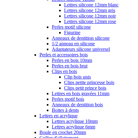
Lettres silicone 12mm blanc
Lettres silicone 12mm gris
Lettres silicone 12mm noir
Lettres silicone 12mm rose
Perles motif silicone
Figurine
Anneaux de dentition silicone
1/2 anneau en silicone
Adaptateurs silicone universel
Perles et accessoires bois
Perles en bois 10mm
Perles en bois brut
Clips en bois
Clip bois unis
Clips petite princesse bois
Clips petit prince bois
Lettres en bois gravées 11mm
Perles motif bois
Anneaux de dentition bois
Boites à dents
Lettres en acrylique
Lettres acrylique 10mm
Lettres acrylique 6mm
Boule en crochet 20mm
Collier d'allaitement