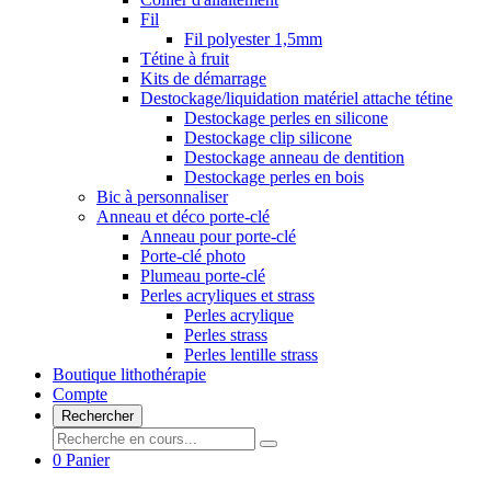
Fil
Fil polyester 1,5mm
Tétine à fruit
Kits de démarrage
Destockage/liquidation matériel attache tétine
Destockage perles en silicone
Destockage clip silicone
Destockage anneau de dentition
Destockage perles en bois
Bic à personnaliser
Anneau et déco porte-clé
Anneau pour porte-clé
Porte-clé photo
Plumeau porte-clé
Perles acryliques et strass
Perles acrylique
Perles strass
Perles lentille strass
Boutique lithothérapie
Compte
Rechercher
0
Panier