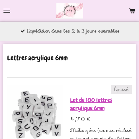
Passer
au
contenu
Expédition dans les 2 à 3 jours ouvrables
principal
Lettres acrylique 6mm
Épuisé
Lot de 100 lettres
acrylique 6mm
4,70 €
Mélangées (un mix réalisé
en tenant compte des lettres