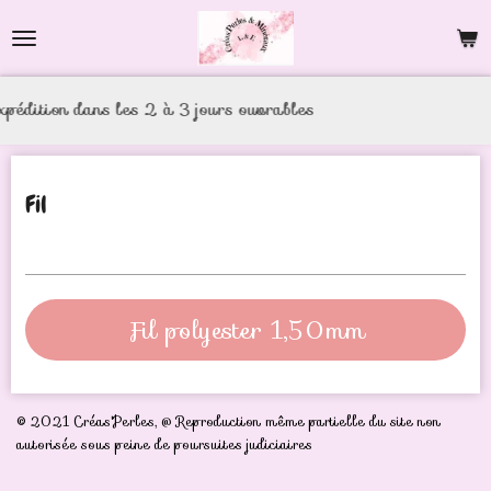
Passer
au
contenu
 les 2 à 3 jours ouvrables
principal
Fil
Fil polyester 1,50mm
© 2021 Créas'Perles,
@ Reproduction même partielle du site non
autorisée sous peine de poursuites judiciaires