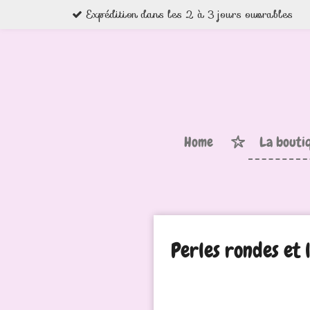
Expédition dans les 2 à 3 jours ouvrables
Passer
au
contenu
principal
Home
La bouti
Perles rondes et l