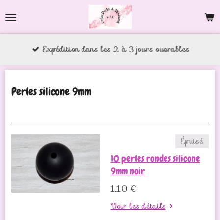
Passer
au
contenu
Expédition dans les 2 à 3 jours ouvrables
principal
Perles silicone 9mm
Épuisé
10 perles rondes silicone
9mm noir
1,10 €
Voir les détails