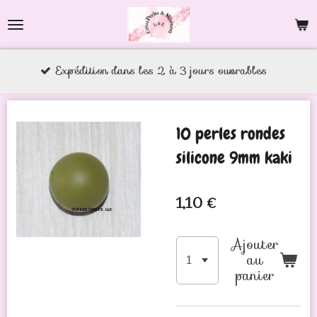
Passer
au
contenu
tion dans les 2 à 3 jours ouvrables
principal
10 perles rondes
silicone 9mm kaki
1,10 €
Ajouter
au
panier