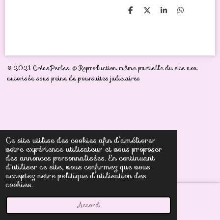
P
P
P
P
a
a
a
a
r
r
r
r
t
t
t
t
a
a
a
a
g
g
g
g
e
e
e
e
r
r
r
r
© 2021 Créas'Perles,
@ Reproduction même partielle du site non
autorisée sous peine de poursuites judiciaires
Ce site utilise des cookies afin d’améliorer
votre expérience utilisateur et vous proposer
des annonces personnalisées. En continuant
d'utiliser ce site, vous confirmez que vous
acceptez notre politique d’utilisation des
cookies.
Accord