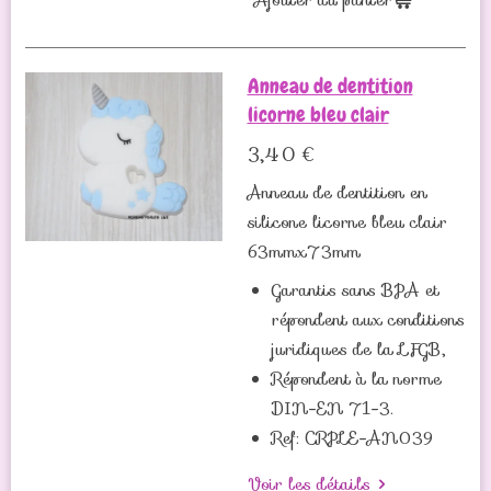
Ajouter au panier
Anneau de dentition
licorne bleu clair
3,40 €
Anneau de dentition en
silicone licorne bleu clair
63mmx73mm
Garantis sans BPA et
répondent aux conditions
juridiques de la LFGB,
Répondent à la norme
DIN-EN 71-3.
Ref: CRPLE-AN039
Voir les détails