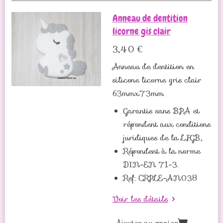
Anneau de dentition
licorne gis clair
3,40 €
Anneau de dentition en
silicone licorne gris clair
63mmx73mm
Garantis sans BPA et
répondent aux conditions
juridiques de la LFGB,
Répondent à la norme
DIN-EN 71-3.
Ref: CRPLE-AN038
Voir les détails