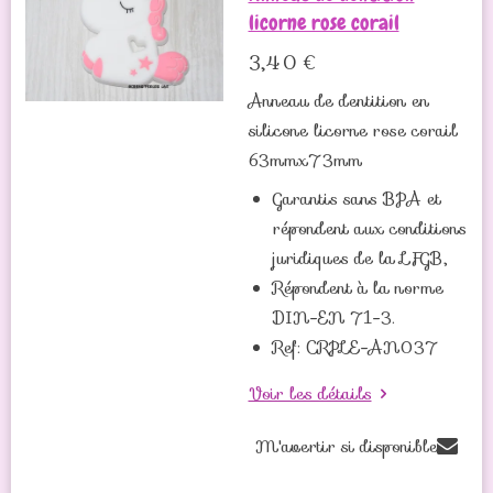
licorne rose corail
3,40 €
Anneau de dentition en
silicone licorne rose corail
63mmx73mm
Garantis sans BPA et
répondent aux conditions
juridiques de la LFGB,
Répondent à la norme
DIN-EN 71-3.
Ref: CRPLE-AN037
Voir les détails
M'avertir si disponible