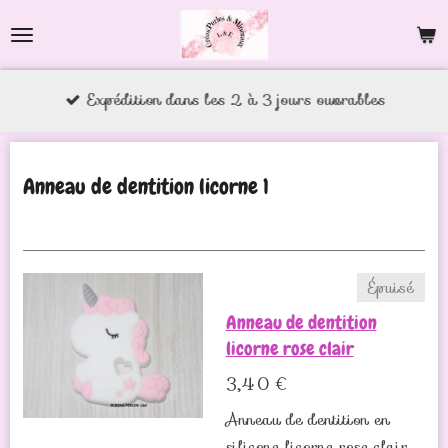
Passer
au
contenu
Expédition dans les 2 à 3 jours ouvrables
principal
Anneau de dentition licorne 1
Épuisé
Anneau de dentition
licorne rose clair
3,40 €
Anneau de dentition en
silicone licorne rose clair