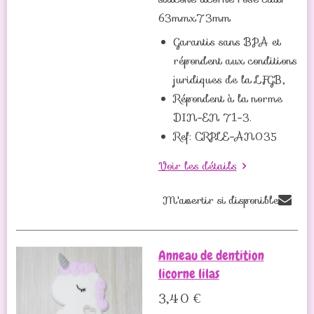
63mmx73mm
Garantis sans BPA et
répondent aux conditions
juridiques de la LFGB,
Répondent à la norme
DIN-EN 71-3.
Ref: CRPLE-AN035
Voir les détails
M'avertir si disponible
Anneau de dentition
licorne lilas
3,40 €