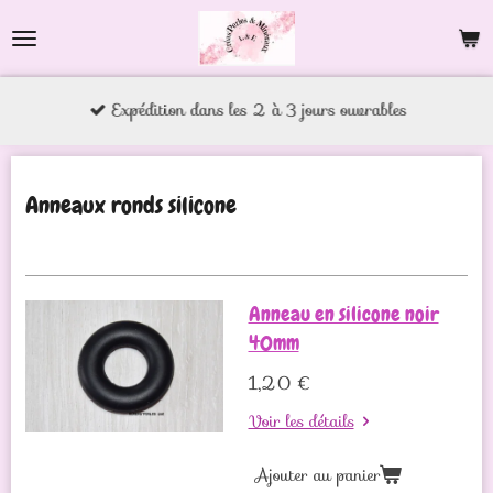
Passer
au
contenu
Expédition dans les 2 à 3 jours ouvrables
principal
Anneaux ronds silicone
Anneau en silicone noir
40mm
1,20 €
Voir les détails
Ajouter au panier