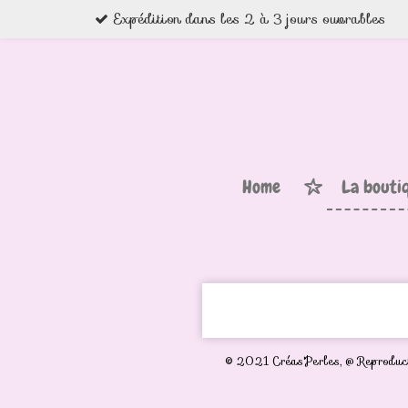
Expédition dans les 2 à 3 jours ouvrables
Passer
au
contenu
principal
Home
La bouti
© 2021 Créas'Perles,
@ Reproduct