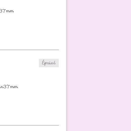
mx37mm
Épuisé
0mmx37mm