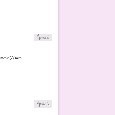
Épuisé
y 40mmx37mm
Épuisé