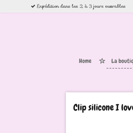
Expédition dans les 2 à 3 jours ouvrables
Passer
au
contenu
principal
Home
La bouti
Clip silicone I l