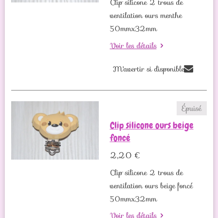
Clip silicone 2 trous de
ventilation ours menthe
50mmx32mm
Voir les détails
M'avertir si disponible
Épuisé
Clip silicone ours beige
foncé
2,20 €
Clip silicone 2 trous de
ventilation ours beige foncé
50mmx32mm
Voir les détails