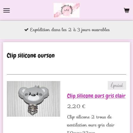
Passer
au
contenu
Expédition dans les 2 à 3 jours ouvrables
principal
Clip silicone ourson
Épuisé
Clip silicone ours gris clair
2,20 €
Clip silicone 2 trous de
ventilation ours gris clair
50mmx32mm