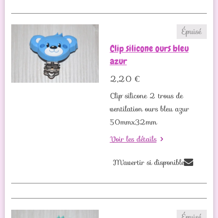
Épuisé
Clip silicone ours bleu
azur
2,20 €
Clip silicone 2 trous de
ventilation ours bleu azur
50mmx32mm
Voir les détails
M'avertir si disponible
Épuisé