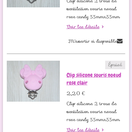
Clip silicone 2 trous de
ventilation souris noeud
rose candy 55mmx55mm
Voir les détails
M'avertir si disponible
Épuisé
Clip silicone souris noeud
rose clair
2,20 €
Clip silicone 2 trous de
ventilation souris noeud
rose candy 55mmx55mm
Voir les détails