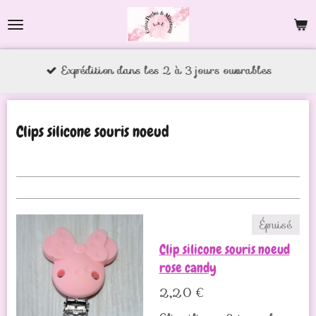
Passer
au
contenu
Expédition dans les 2 à 3 jours ouvrables
principal
Clips silicone souris noeud
Épuisé
Clip silicone souris noeud
rose candy
2,20 €