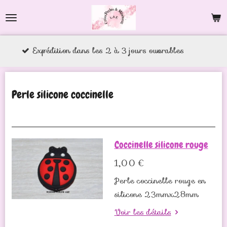
Passer
au
contenu
tion dans les 2 à 3 jours ouvrables
principal
Perle silicone coccinelle
Coccinelle silicone rouge
1,00 €
Perle coccinelle rouge en
silicone 23mmx28mm
Voir les détails