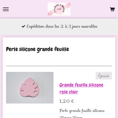
Passer
au
contenu
Expédition dans les 2 à 3 jours ouvrables
principal
Perle silicone grande feuille
Épuisé
Grande feuille silicone
rose clair
1,20 €
Perle grande feuille silicone
35mmx35mm