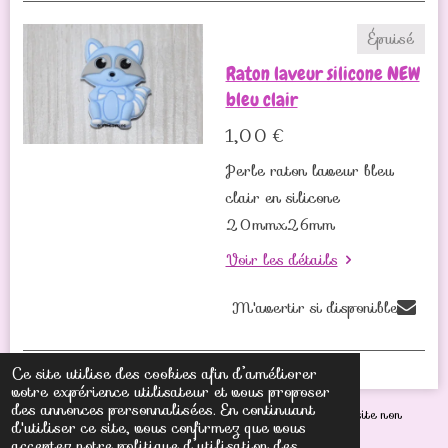
Épuisé
Raton laveur silicone NEW
bleu clair
1,00 €
Perle raton laveur bleu
clair en silicone
20mmx26mm
Voir les détails
M'avertir si disponible
Ce site utilise des cookies afin d’améliorer
votre expérience utilisateur et vous proposer
des annonces personnalisées. En continuant
© 2021 Créas'Perles,
@ Reproduction même partielle du site non
d'utiliser ce site, vous confirmez que vous
autorisée sous peine de poursuites judiciaires
acceptez notre politique d’utilisation des