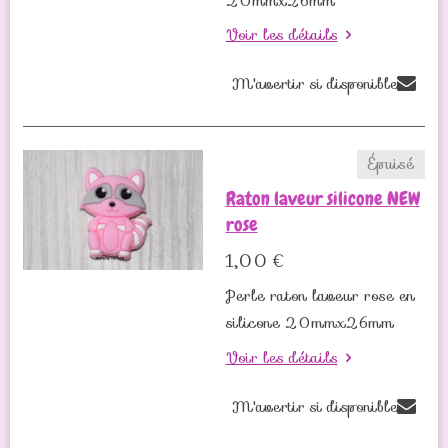
20mmx26mm
Voir les détails
M'avertir si disponible
Épuisé
Raton laveur silicone NEW
rose
1,00 €
Perle raton laveur rose en
silicone 20mmx26mm
Voir les détails
M'avertir si disponible