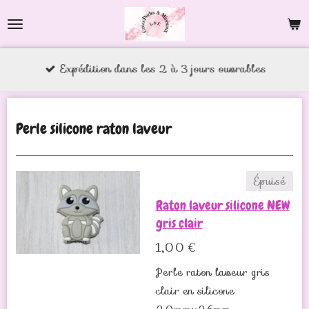
Passer
au
contenu
Expédition dans les 2 à 3 jours ouvrables
principal
Perle silicone raton laveur
Épuisé
Raton laveur silicone NEW
gris clair
1,00 €
Perle raton laveur gris
clair en silicone