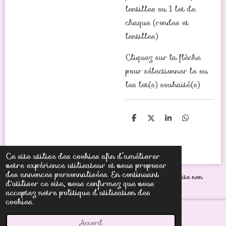
lentilles ou 1 lot de
chaque (rondes et
lentilles)
Cliquez sur la flèche
pour sélectionner le ou
les lot(s) souhaité(s)
P
P
P
P
a
a
a
a
r
r
r
r
t
t
t
t
a
a
a
a
Ce site utilise des cookies afin d’améliorer
g
g
g
g
votre expérience utilisateur et vous proposer
e
e
e
e
r
r
r
r
des annonces personnalisées. En continuant
© 2021 Créas'Perles,
@ Reproduction même partielle du site non
d'utiliser ce site, vous confirmez que vous
autorisée sous peine de poursuites judiciaires
acceptez notre politique d’utilisation des
cookies.
Accord