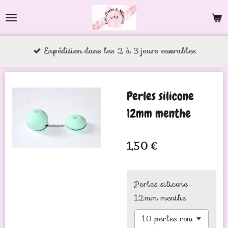
Passer
au
contenu
Expédition dans les 2 à 3 jours ouvrables
principal
Perles silicone
12mm menthe
1,50 €
Perles silicone
12mm menthe