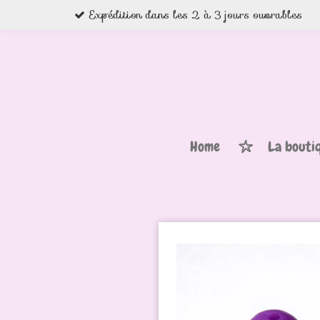
Expédition dans les 2 à 3 jours ouvrables
Passer
au
contenu
principal
Home
La bouti