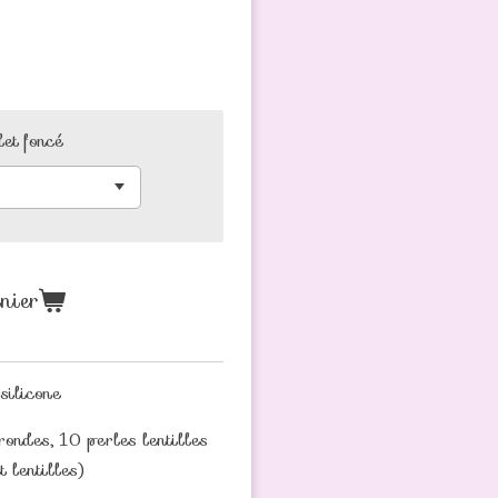
et foncé
nier
silicone
rondes, 10 perles lentilles
t lentilles)