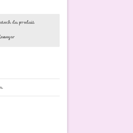
 stock du produit
Envoyer
m.