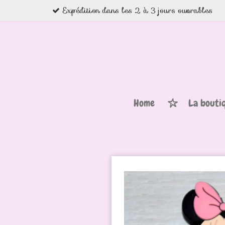
Expédition dans les 2 à 3 jours ouvrables
Passer
au
contenu
principal
Home
La bouti