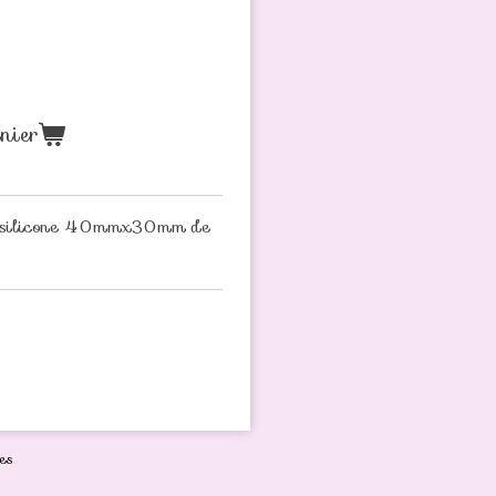
nier
en silicone 40mmx30mm de
es