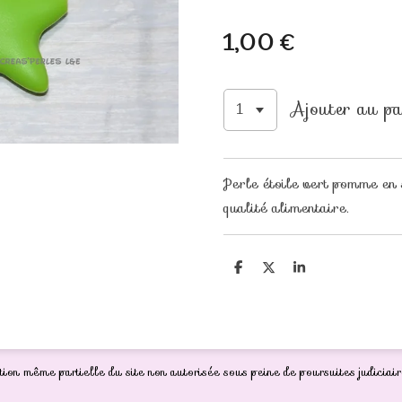
1,00 €
Ajouter au pa
Perle étoile vert pomme 
qualité alimentaire.
P
P
P
a
a
a
r
r
r
t
t
t
a
a
a
g
g
g
e
e
e
r
r
r
ion même partielle du site non autorisée sous peine de poursuites judiciair