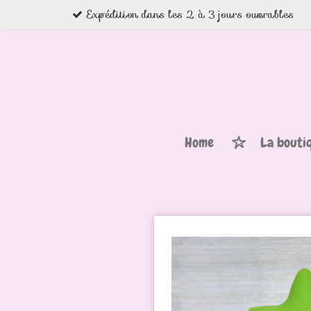
Expédition dans les 2 à 3 jours ouvrables
Passer
au
contenu
principal
Home
La bouti