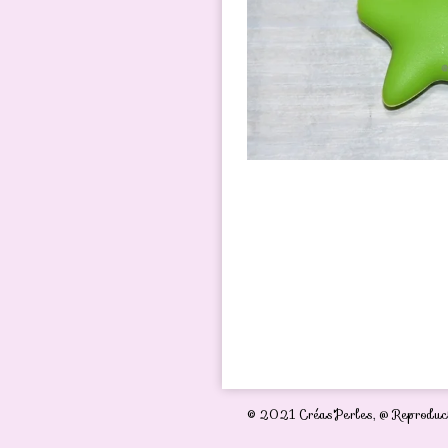
© 2021 Créas'Perles,
@ Reproduct