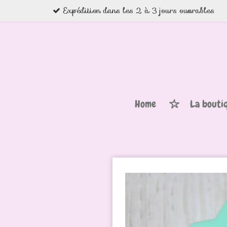
Expédition dans les 2 à 3 jours ouvrables
Passer
au
contenu
principal
Home
La bouti