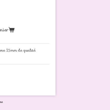
nier
cone 15mm de qualité
es