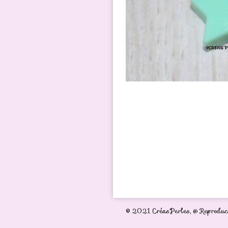
© 2021 Créas'Perles,
@ Reproduct