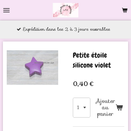
Passer
au
contenu
xpédition dans les 2 à 3 jours ouvrables
principal
Petite étoile
silicone violet
0,40 €
Ajouter
au
panier