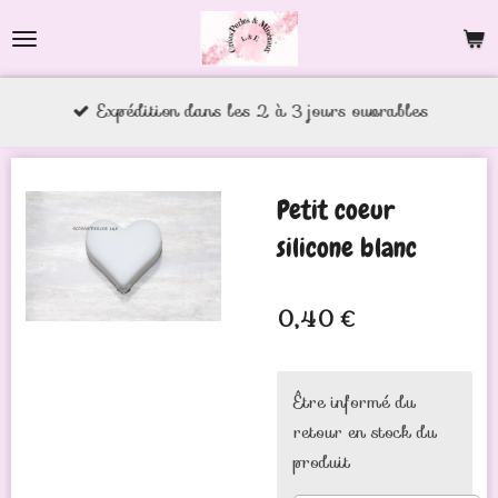
Passer
au
contenu
Expédition dans les 2 à 3 jours ouvrables
principal
Petit coeur
silicone blanc
0,40 €
Être informé du
retour en stock du
produit