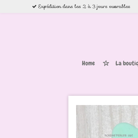
Expédition dans les 2 à 3 jours ouvrables
Passer
au
contenu
principal
Home
La bouti