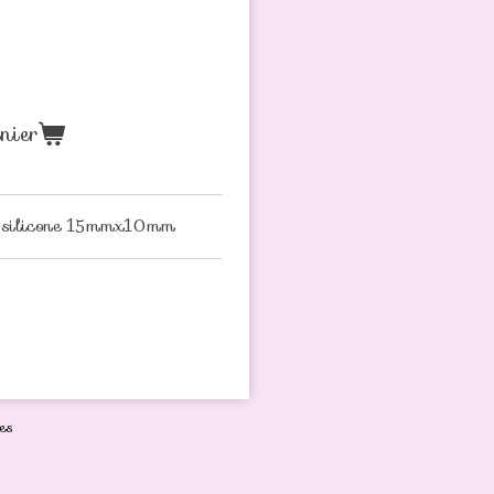
nier
en silicone 15mmx10mm
es