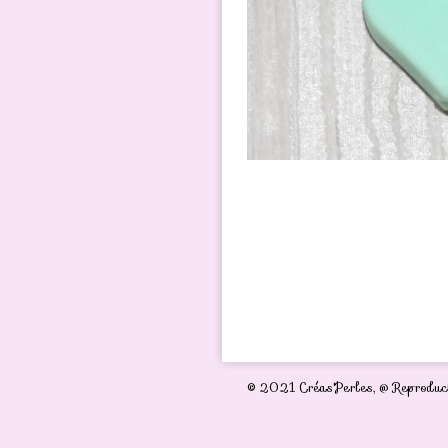
© 2021 Créas'Perles,
@ Reproduct