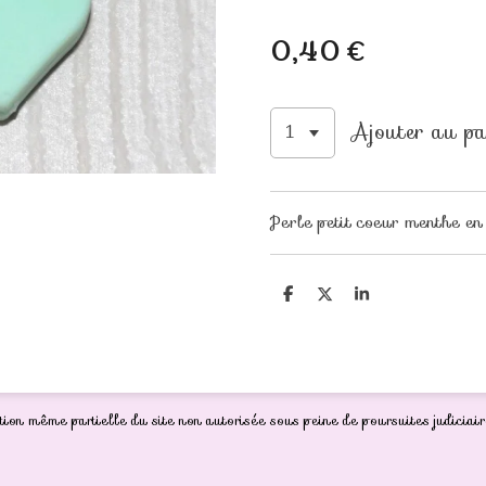
0,40 €
Ajouter au pa
Perle petit coeur menthe 
P
P
P
a
a
a
r
r
r
t
t
t
a
a
a
g
g
g
e
e
e
r
r
r
ion même partielle du site non autorisée sous peine de poursuites judiciair