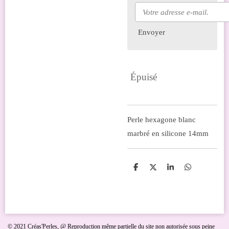
Envoyer
Épuisé
Perle hexagone blanc
marbré en silicone 14mm
P
P
P
P
a
a
a
a
r
r
r
r
t
t
t
t
a
a
a
a
g
g
g
g
e
e
e
e
r
r
r
r
© 2021 Créas'Perles,
@ Reproduction même partielle du site non autorisée sous peine