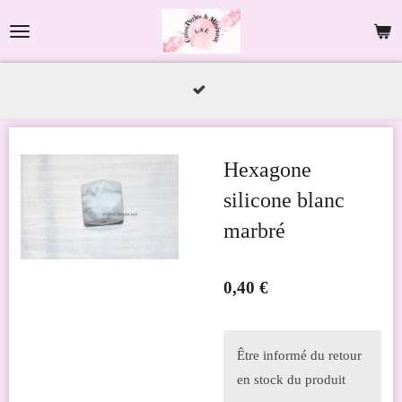
Passer
au
contenu
principal
Hexagone
silicone blanc
marbré
0,40 €
Être informé du retour
en stock du produit