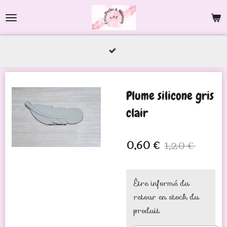
Passer
au
contenu
principal
Plume silicone gris
clair
0,60 €
1,20 €
Être informé du
retour en stock du
produit