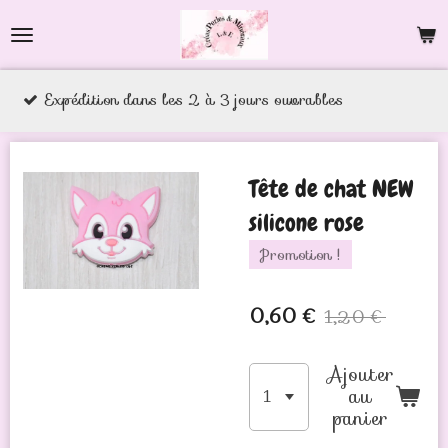
Passer
au
contenu
 dans les 2 à 3 jours ouvrables
principal
Tête de chat NEW
silicone rose
Promotion !
0,60 €
1,20 €
Ajouter
au
panier