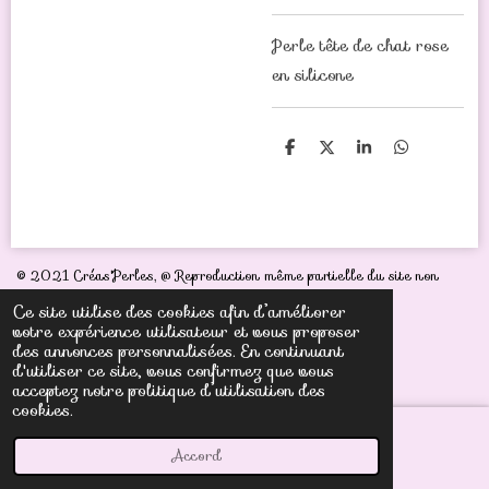
Perle tête de chat rose
en silicone
P
P
P
P
a
a
a
a
r
r
r
r
t
t
t
t
a
a
a
a
g
g
g
g
e
e
e
e
r
r
r
r
© 2021 Créas'Perles,
@ Reproduction même partielle du site non
autorisée sous peine de poursuites judiciaires
Ce site utilise des cookies afin d’améliorer
votre expérience utilisateur et vous proposer
des annonces personnalisées. En continuant
d'utiliser ce site, vous confirmez que vous
acceptez notre politique d’utilisation des
cookies.
Accord