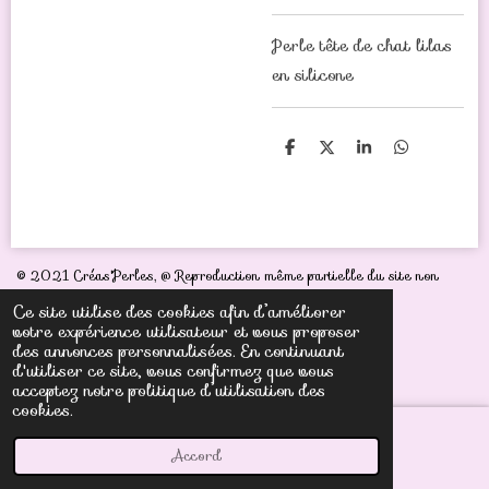
Perle tête de chat lilas
en silicone
P
P
P
P
a
a
a
a
r
r
r
r
t
t
t
t
a
a
a
a
g
g
g
g
e
e
e
e
r
r
r
r
© 2021 Créas'Perles,
@ Reproduction même partielle du site non
autorisée sous peine de poursuites judiciaires
Ce site utilise des cookies afin d’améliorer
votre expérience utilisateur et vous proposer
des annonces personnalisées. En continuant
d'utiliser ce site, vous confirmez que vous
acceptez notre politique d’utilisation des
cookies.
Accord