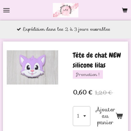
Passer
au
contenu
xpédition dans les 2 à 3 jours ouvrables
principal
Tête de chat NEW
silicone lilas
Promotion !
0,60 €
1,20 €
Ajouter
au
panier