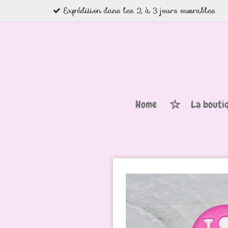
Expédition dans les 2 à 3 jours ouvrables
Passer
au
contenu
principal
Home
La bouti