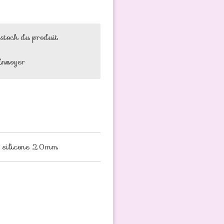
 stock du produit
Envoyer
en silicone 20mm