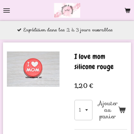
Passer
au
contenu
tion dans les 2 à 3 jours ouvrables
principal
I love mom
silicone rouge
1,20 €
Ajouter
au
panier