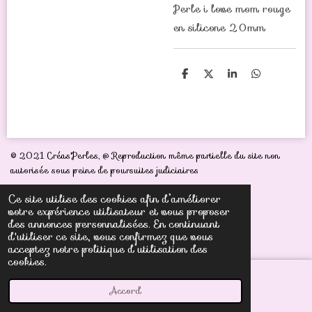
Perle i love mom rouge
en silicone 20mm
P
P
P
P
a
a
a
a
r
r
r
r
t
t
t
t
a
a
a
a
g
g
g
g
e
e
e
e
r
r
r
r
© 2021 Créas'Perles,
@ Reproduction même partielle du site non
autorisée sous peine de poursuites judiciaires
Ce site utilise des cookies afin d’améliorer
votre expérience utilisateur et vous proposer
des annonces personnalisées. En continuant
d'utiliser ce site, vous confirmez que vous
acceptez notre politique d’utilisation des
cookies.
Accord