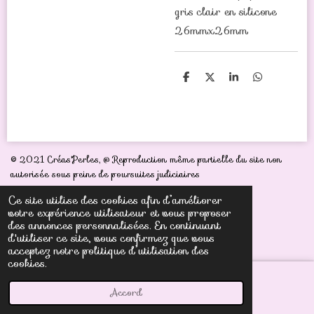
gris clair en silicone
26mmx26mm
P
P
P
P
a
a
a
a
r
r
r
r
t
t
t
t
a
a
a
a
g
g
g
g
e
e
e
e
r
r
r
r
© 2021 Créas'Perles,
@ Reproduction même partielle du site non
autorisée sous peine de poursuites judiciaires
Ce site utilise des cookies afin d’améliorer
votre expérience utilisateur et vous proposer
des annonces personnalisées. En continuant
d'utiliser ce site, vous confirmez que vous
acceptez notre politique d’utilisation des
cookies.
Accord