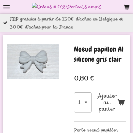
Passer
au
FDP gratuits à partir de 150€ d'achat en Belgique et
contenu
300€ d'achat pour la France
principal
Noeud papillon A1
silicone gris clair
0,80 €
Ajouter
au
panier
Perle noeud papillon