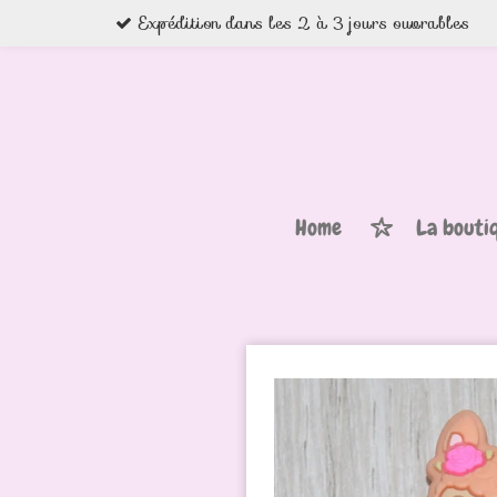
Expédition dans les 2 à 3 jours ouvrables
Passer
au
contenu
principal
Home
La bouti