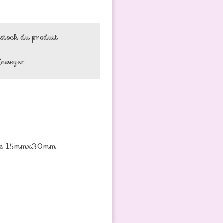
 stock du produit
Envoyer
cone 15mmx30mm