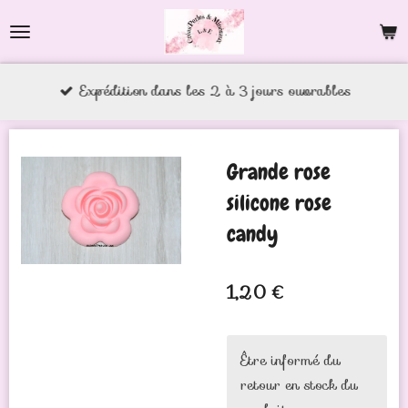
Passer
au
contenu
Expédition dans les 2 à 3 jours ouvrables
principal
Grande rose
silicone rose
candy
1,20 €
Être informé du
retour en stock du