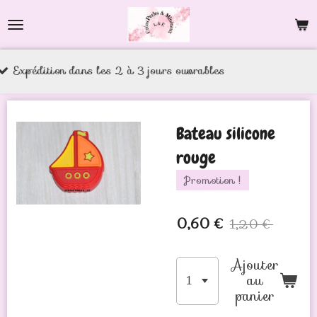
Passer
au
contenu
 les 2 à 3 jours ouvrables
principal
Bateau silicone
rouge
Promotion !
0,60 €
1,20 €
Ajouter
au
panier