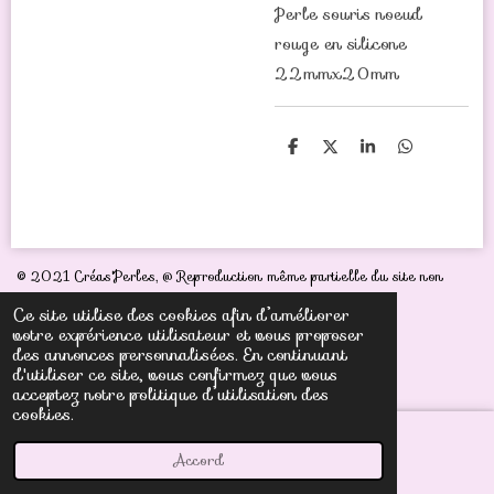
Perle souris noeud
rouge en silicone
22mmx20mm
P
P
P
P
a
a
a
a
r
r
r
r
t
t
t
t
a
a
a
a
g
g
g
g
e
e
e
e
r
r
r
r
© 2021 Créas'Perles,
@ Reproduction même partielle du site non
autorisée sous peine de poursuites judiciaires
Ce site utilise des cookies afin d’améliorer
votre expérience utilisateur et vous proposer
des annonces personnalisées. En continuant
d'utiliser ce site, vous confirmez que vous
acceptez notre politique d’utilisation des
cookies.
Accord