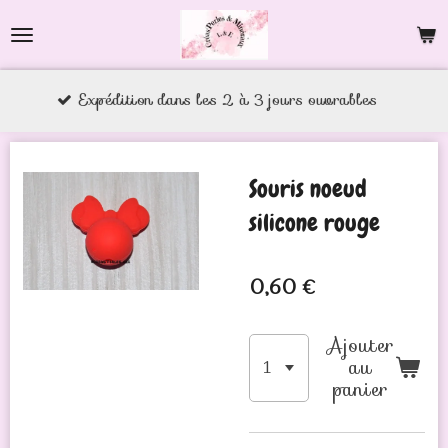
Passer
au
contenu
xpédition dans les 2 à 3 jours ouvrables
principal
Souris noeud
silicone rouge
0,60 €
Ajouter
au
panier