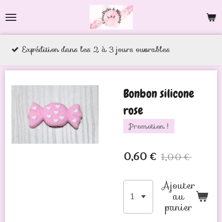
Passer
au
contenu
 2 à 3 jours ouvrables
principal
Bonbon silicone
rose
Promotion !
0,60 €
1,00 €
Ajouter
au
panier