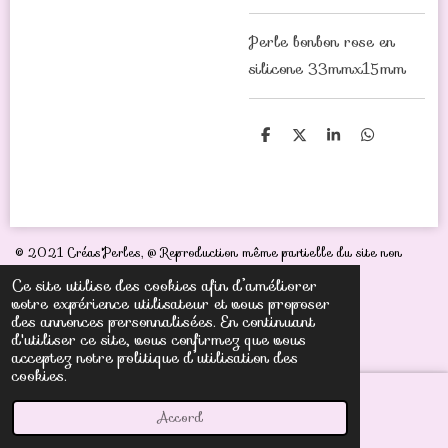
Perle bonbon rose en
silicone 33mmx15mm
P
P
P
P
a
a
a
a
r
r
r
r
t
t
t
t
a
a
a
a
g
g
g
g
e
e
e
e
r
r
r
r
© 2021 Créas'Perles,
@ Reproduction même partielle du site non
autorisée sous peine de poursuites judiciaires
Ce site utilise des cookies afin d’améliorer
votre expérience utilisateur et vous proposer
des annonces personnalisées. En continuant
d'utiliser ce site, vous confirmez que vous
acceptez notre politique d’utilisation des
cookies.
Accord