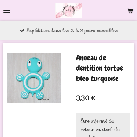
Passer
au
contenu
Expédition dans les 2 à 3 jours ouvrables
principal
Anneau de
dentition tortue
bleu turquoise
3,30 €
Être informé du
retour en stock du