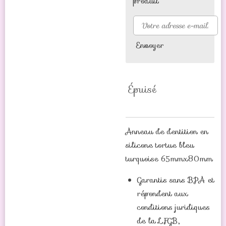
produit
Envoyer
Épuisé
Anneau de dentition en
silicone tortue bleu
turquoise 65mmx80mm
Garantis sans BPA et
répondent aux
conditions juridiques
de la LFGB,