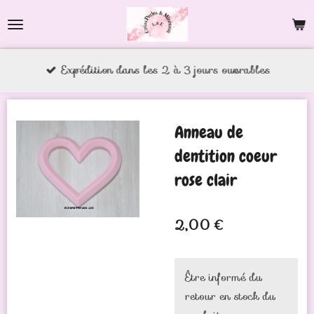
Passer
au
contenu
Expédition dans les 2 à 3 jours ouvrables
principal
Anneau de
dentition coeur
rose clair
2,00 €
Être informé du
retour en stock du