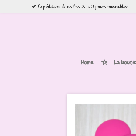
Expédition dans les 2 à 3 jours ouvrables
Passer
au
contenu
principal
Home
La bouti