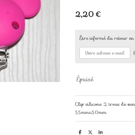
2,20 €
Être informé du retour en
Épuisé
Clip silicone 2 trous de ven
55mmx50mm
P
P
P