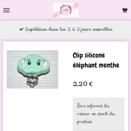
Passer
au
contenu
Expédition dans les 2 à 3 jours ouvrables
principal
Clip silicone
éléphant menthe
2,20 €
Être informé du
retour en stock du
produit