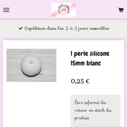
Passer
au
contenu
Expédition dans les 2 à 3 jours ouvrables
principal
1 perle silicone
15mm blanc
0,25 €
Être informé du
retour en stock du
produit