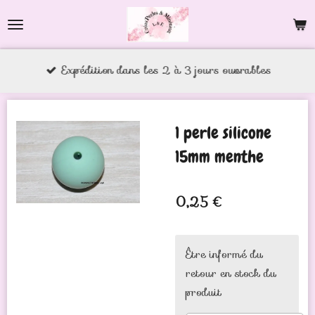
Passer
au
contenu
Expédition dans les 2 à 3 jours ouvrables
principal
1 perle silicone
15mm menthe
0,25 €
Être informé du
retour en stock du
produit