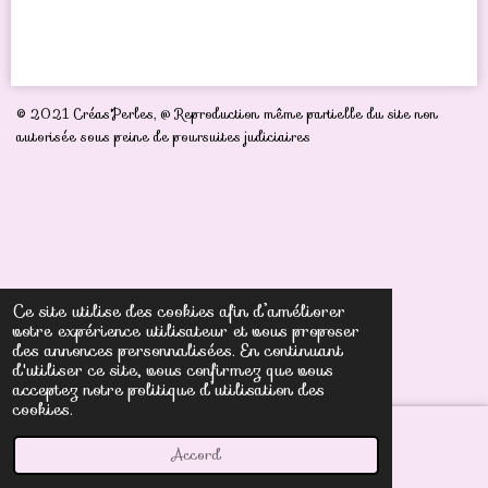
a
a
a
a
r
r
r
r
t
t
t
t
a
a
a
a
g
g
g
g
e
e
e
e
r
r
r
r
© 2021 Créas'Perles,
@ Reproduction même partielle du site non
autorisée sous peine de poursuites judiciaires
Ce site utilise des cookies afin d’améliorer
votre expérience utilisateur et vous proposer
des annonces personnalisées. En continuant
d'utiliser ce site, vous confirmez que vous
acceptez notre politique d’utilisation des
cookies.
Accord