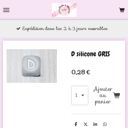
Passer
au
contenu
xpédition dans les 2 à 3 jours ouvrables
principal
D silicone GRIS
0,28 €
Ajouter
au
panier
P
P
P
P