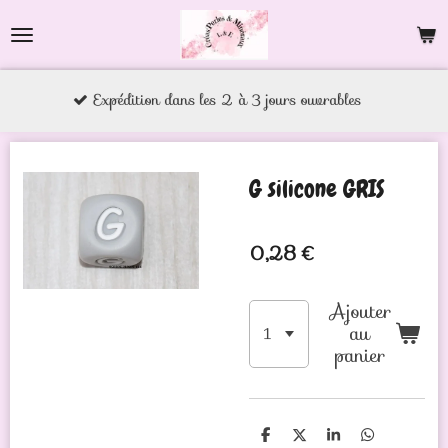
Passer
au
contenu
Expédition dans les 2 à 3 jours ouvrables
principal
G silicone GRIS
0,28 €
Ajouter
au
panier
P
P
P
P