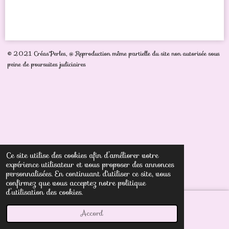
a
a
a
a
r
r
r
r
t
t
t
t
a
a
a
a
g
g
g
g
e
e
e
e
r
r
r
r
© 2021 Créas'Perles,
@ Reproduction même partielle du site non autorisée sous
peine de poursuites judiciaires
Ce site utilise des cookies afin d’améliorer votre
expérience utilisateur et vous proposer des annonces
personnalisées. En continuant d'utiliser ce site, vous
confirmez que vous acceptez notre politique
d’utilisation des cookies.
Accord