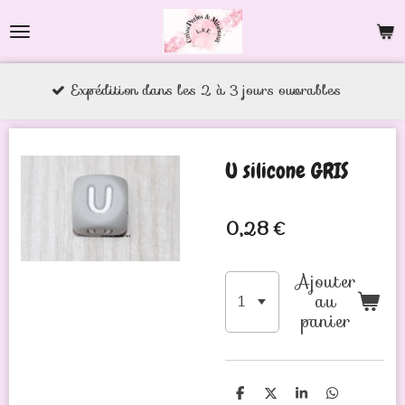
Passer
au
contenu
xpédition dans les 2 à 3 jours ouvrables
principal
U silicone GRIS
0,28 €
Ajouter
au
panier
P
P
P
P