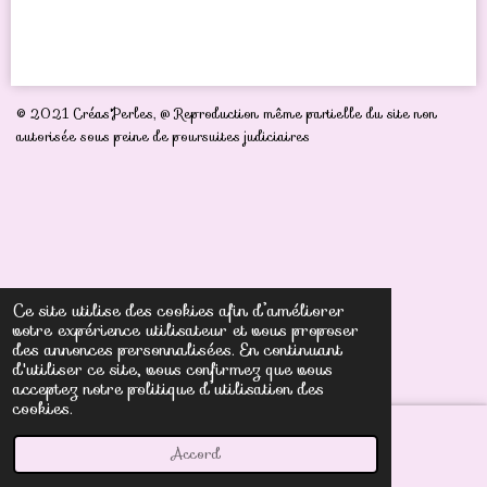
a
a
a
a
r
r
r
r
t
t
t
t
a
a
a
a
g
g
g
g
e
e
e
e
r
r
r
r
© 2021 Créas'Perles,
@ Reproduction même partielle du site non
autorisée sous peine de poursuites judiciaires
Ce site utilise des cookies afin d’améliorer
votre expérience utilisateur et vous proposer
des annonces personnalisées. En continuant
d'utiliser ce site, vous confirmez que vous
acceptez notre politique d’utilisation des
cookies.
Accord