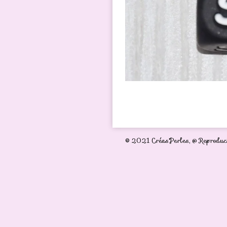
© 2021 Créas'Perles,
@ Reproduct