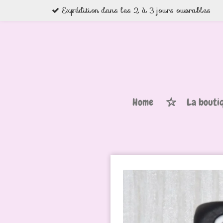
Expédition dans les 2 à 3 jours ouvrables
Passer
au
contenu
principal
Home
La bouti