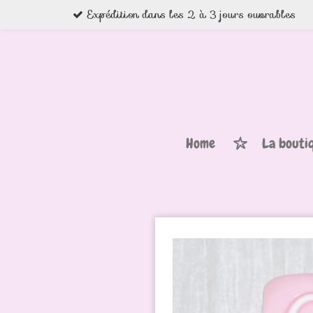
Expédition dans les 2 à 3 jours ouvrables
Passer
au
contenu
principal
Home
La bouti