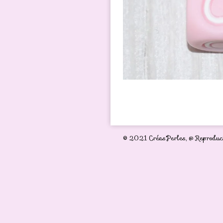
© 2021 Créas'Perles,
@ Reproduct