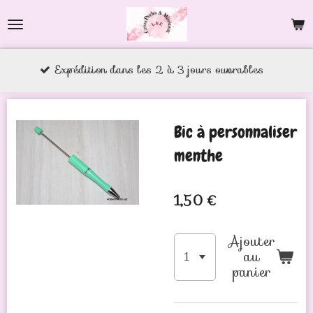
Passer
au
contenu
xpédition dans les 2 à 3 jours ouvrables
principal
Bic à personnaliser
menthe
1,50 €
Ajouter
au
panier