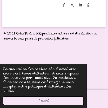
P
P
P
P
a
a
a
a
r
r
r
r
t
t
t
t
a
a
a
a
g
g
g
g
e
e
e
e
r
r
r
r
© 2021 Créas'Perles,
@ Reproduction même partielle du site non
autorisée sous peine de poursuites judiciaires
Ce site utilise des cookies afin d’améliorer
votre expérience utilisateur et vous proposer
des annonces personnalisées. En continuant
d'utiliser ce site, vous confirmez que vous
acceptez notre politique d’utilisation des
cookies.
Accord