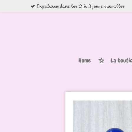
Expédition dans les 2 à 3 jours ouvrables
Passer
au
contenu
principal
Home
La bouti