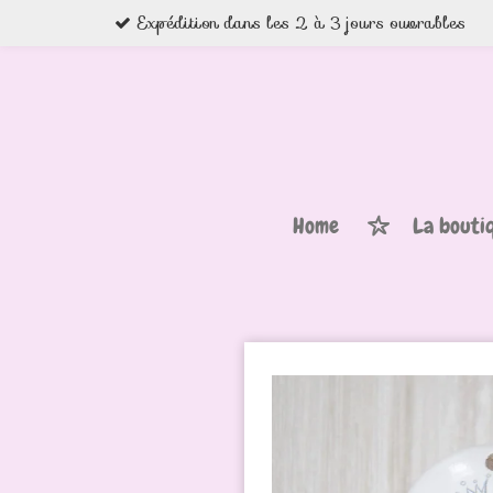
Expédition dans les 2 à 3 jours ouvrables
Passer
au
contenu
principal
Home
La bouti