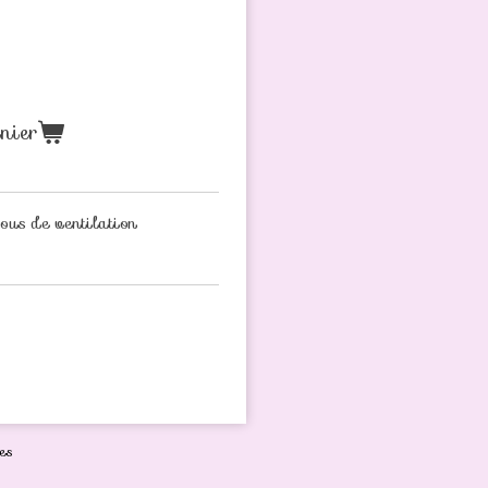
nier
rous de ventilation
es