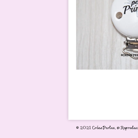
© 2021 Créas'Perles,
@ Reproduct