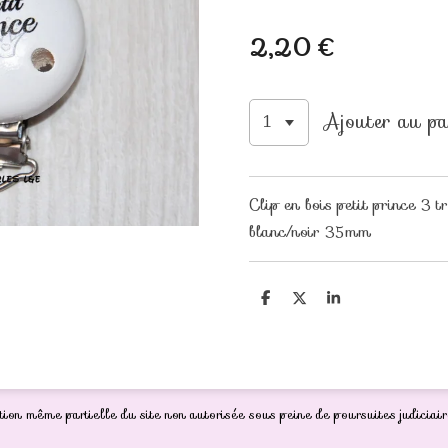
2,20 €
Ajouter au pa
Clip en bois petit prince 3 t
blanc/noir 35mm
P
P
P
a
a
a
r
r
r
t
t
t
a
a
a
g
g
g
e
e
e
r
r
r
ion même partielle du site non autorisée sous peine de poursuites judiciair