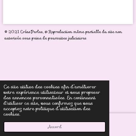
a
a
a
a
r
r
r
r
t
t
t
t
a
a
a
a
g
g
g
g
e
e
e
e
r
r
r
r
© 2021 Créas'Perles,
@ Reproduction même partielle du site non
autorisée sous peine de poursuites judiciaires
Ce site utilise des cookies afin d’améliorer
votre expérience utilisateur et vous proposer
des annonces personnalisées. En continuant
d'utiliser ce site, vous confirmez que vous
acceptez notre politique d’utilisation des
cookies.
Accord