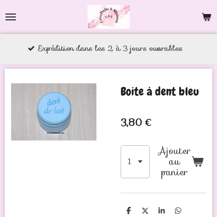
Passer
au
contenu
tion dans les 2 à 3 jours ouvrables
principal
Boite à dent bleu
3,80 €
Ajouter
au
panier
P
P
P
P